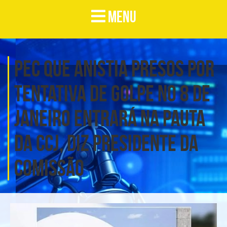
MENU
PEC que anistia presos por
tentativa de golpe no 8 de
janeiro entrará na pauta
da CCJ, diz presidente da
comissão