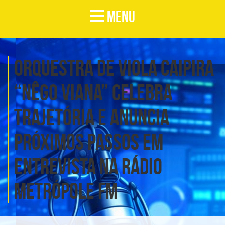
MENU
Orquestra de Viola Caipira
“Nêgo Viana” celebra
trajetória e anuncia
próximos passos em
entrevista na Rádio
Metrópole FM