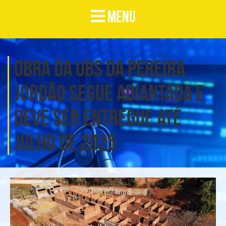
MENU
Obra da UBS da Pereira
Jordão segue adiantada e
deve ser entregue até
julho de 2025