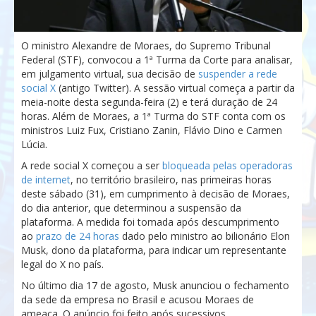
O ministro Alexandre de Moraes, do Supremo Tribunal
Federal (STF), convocou a 1ª Turma da Corte para analisar,
em julgamento virtual, sua decisão de
suspender a rede
social X
(antigo Twitter). A sessão virtual começa a partir da
meia-noite desta segunda-feira (2) e terá duração de 24
horas. Além de Moraes, a 1ª Turma do STF conta com os
ministros Luiz Fux, Cristiano Zanin, Flávio Dino e Carmen
Lúcia.
A rede social X começou a ser
bloqueada pelas operadoras
de internet
, no território brasileiro, nas primeiras horas
deste sábado (31), em cumprimento à decisão de Moraes,
do dia anterior, que determinou a suspensão da
plataforma. A medida foi tomada após descumprimento
ao
prazo de 24 horas
dado pelo ministro ao bilionário Elon
Musk, dono da plataforma, para indicar um representante
legal do X no país.
No último dia 17 de agosto, Musk anunciou o fechamento
da sede da empresa no Brasil e acusou Moraes de
ameaça. O anúncio foi feito após sucessivos