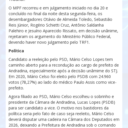
O MPF recorreu e em julgamento iniciado no dia 20 e
concluído no final da noite desta segunda-feira, os
desembargadores Otávio de Almeida Toledo, Sebastião
Reis Júnior, Rogério Schietti Cruz, Antônio Saldanha
Palehiro e Jesuíno Aparecido Rissato, em decisão unânime,
rejeitaram os argumento do Ministério Público Federal,
devendo haver novo julgamento pelo TRF1.
Política
Candidato a reeleição pelo PSD, Mário Celso Lopes tem
caminho aberto para a recondução ao cargo de prefeito de
Andradina, especialmente após a decisão unâmime do STJ.
Em 2020, Mário Celso foi eleito pelo PSDB com 24.960
votos (78,27%) ao lado do médico Paulo Assis como vice-
prefeito.
Agora filiado ao PSD, Mário Celso escolheu o sobrinho e
presidente da Câmara de Andradina, Lucas Lopes (PSDB)
para ser candidato a vice. O motivo nos bastidores da
política seria pelo fato de caso seja reeleito, Mário Celso
deverá disputar uma cadeira na Câmara dos Deputados em
2026, deixando a Prefeitura de Andradina sob o comando