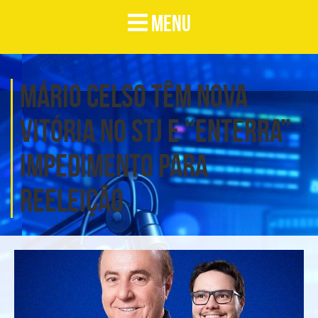
MENU
Mário Celso têm nova
vitória no STJ e “enterra”
impedimento para
reeleição