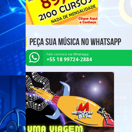
Peça Sua Música no Whatsapp
Fale conosco via Whatsapp:
+55 18 99724-2884