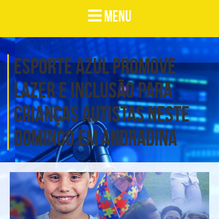
MENU
Esporte Azul promove
lazer e inclusão para
crianças autistas neste
domingo em Andradina