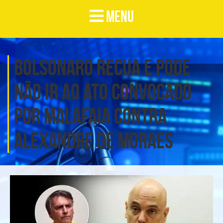
MENU
Bolsonaro recua e pode
não ir ao ato convocado
por Malafaia contra
Alexandre de Moraes